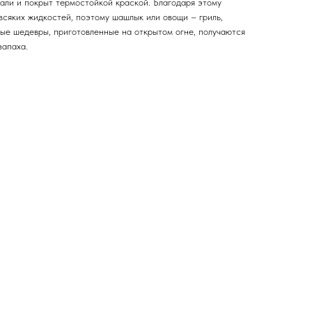
али и покрыт термостойкой краской. Благодаря этому
всяких жидкостей, поэтому шашлык или овощи – гриль,
ные шедевры, приготовленные на открытом огне, получаются
запаха.