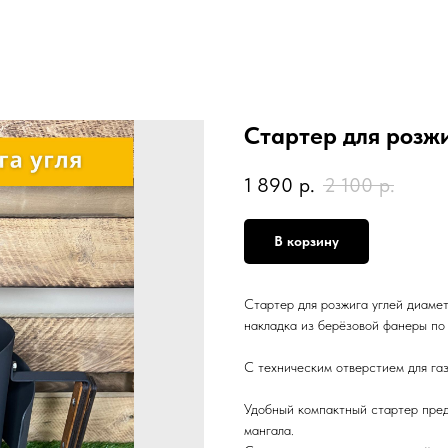
Стартер для розжи
1 890
р.
2 100
р.
В корзину
Стартер для розжига углей диамет
накладка из берёзовой фанеры по
С техническим отверстием для га
Удобный компактный стартер предн
мангала.