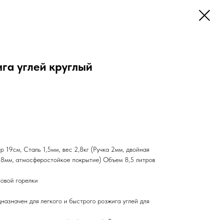
га углей круглый
р 19см, Сталь 1,5мм, вес 2,8кг (Ручка 2мм, двойная
 8мм, атмосферостойкое покрытие) Объем 8,5 литров
зовой горелки
азначен для легкого и быстрого розжига углей для