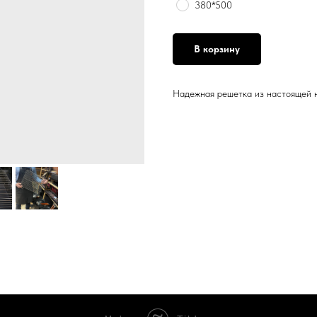
380*500
В корзину
Надежная решетка из настоящей н