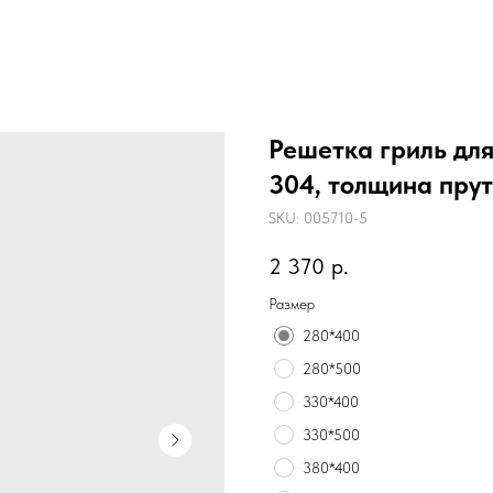
Решетка гриль дл
304, толщина прут
SKU:
005710-5
2 370
р.
Размер
280*400
280*500
330*400
330*500
380*400