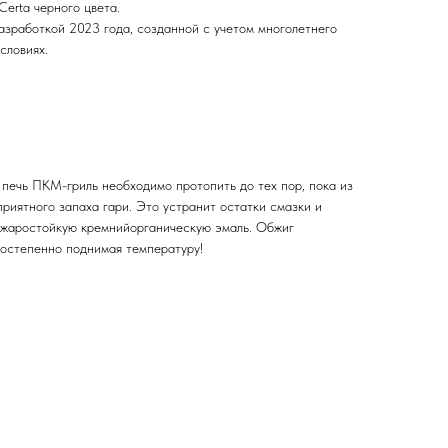
erta черного цвета.
азработкой 2023 года, созданной с учетом многолетнего
словиях.
печь ПКМ-гриль необходимо протопить до тех пор, пока из
риятного запаха гари. Это устранит остатки смазки и
 жаростойкую кремнийорганическую эмаль. Обжиг
постепенно поднимая температуру!