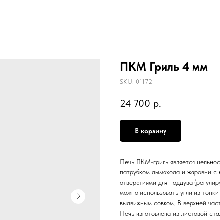
ПКМ Гриль 4 мм
SKU:
01172
24 700
р.
В корзину
Печь ПКМ-гриль является цельнос
патрубком дымохода и жаровни с 
отверстиями для поддува (регулир
можно использовать угли из топки
выдвижным совком. В верхней час
Печь изготовлена из листовой ста