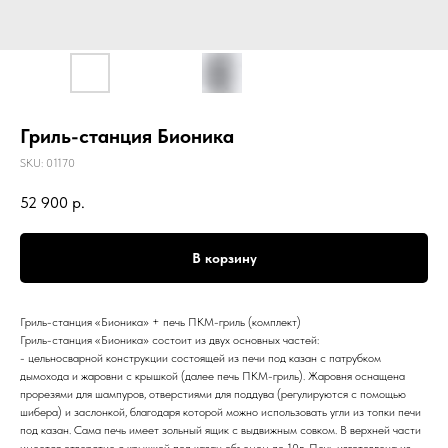
Гриль-станция Бионика
SKU:
01170
52 900
р.
В корзину
Гриль-станция «Бионика» + печь ПКМ-гриль (комплект)
Гриль-станция «Бионика» состоит из двух основных частей:
- цельносварной конструкции состоящей из печи под казан с патрубком
дымохода и жаровни с крышкой (далее печь ПКМ-гриль). Жаровня оснащена
прорезями для шампуров, отверстиями для поддува (регулируются с помощью
шибера) и заслонкой, благодаря которой можно использовать угли из топки печи
под казан. Сама печь имеет зольный ящик с выдвижным совком. В верхней части
имеется отверстие с крышкой под казан объемом до 10л. Печь изготовлена из