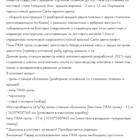
листовой стали толщиной 4мм , крышка жаровни - 2 мм и 1,5 мм. Окрашена
термостойкой краской Certa черного цвета;
- сборной конструкции (с разборной крышей, двумя полками и двумя столиками
расположенными по бокам) с резными элементами с ребрами жесткости
собирающихся на болтовых соединениях и создающих при этом целостную и
надежную конструкцию, изготовленную из листового металла 1,5мм и
окрашенную молотковой коррозийностойкой краской Certa цвета графит.
Печь ПКМ-гриль позволяет приготовить блюда в казане, мясо и овощи на гриле,
закоптить (горячего копчения) рыбу, курицу целиком и т.д.
Данная гриль-станция является новой запатентованной разработкой 2023 года,
созданная с учетом многолетнего опыта по производству мангалов и печей под
казан, и проверенная в реальных условиях.
В комплект входит:
- гриль-станция «Бионика» (разборное основание со столиками, полками и
крышей)
- печь ПКМ-гриль
- термометр
- совок и кочерга (набор)
Масса/габариты (д*ш*в): гриль-станция «Бионика» (без печи ПКМ-гриль) - 53 кг
/ 1650*410*160 мм (упакована в картонную коробку)
печь ПКМ-гриль - 57 кг / 1050*500*450 мм (замотана в воздушно-пузырьковую
пленку)
* Дымоход в комплект не входит! Приобретается отдельно.
Внимание! Перед использованием печь ПКМ-гриль необходимо протопить