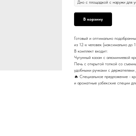
В корзину
Готовый и оптимально подобранны
из 12-х человек (максимально до 1
В комплект входит:
Чугунный казан с алюминиевой кр
Печь с открытой топкой со съемн
удобными ручками с держателями 
🔥 Специальное предложение - кр
и ароматные узбекские специи дл