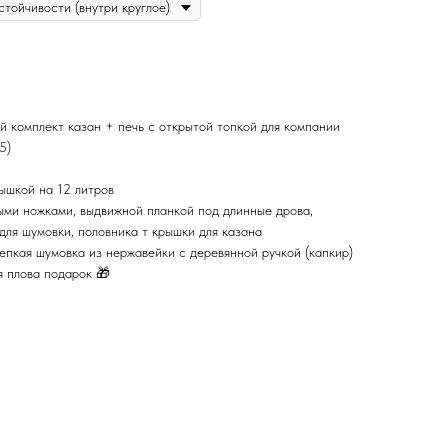
й комплект казан + печь с открытой топкой для компании
5)
ышкой на 12 литров
ыми ножками, выдвижной планкой под длинные дрова,
для шумовки, половника т крышки для казана
епкая шумовка из нержавейки с деревянной ручкой (капкир)
я плова подарок 🎁