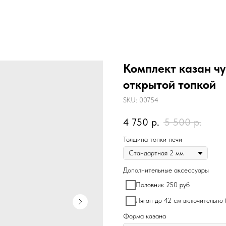
Комплект казан чу
открытой топкой
SKU:
00754
4 750
р.
5 500
р.
Толщина топки печи
Дополнительные аксессуары
Половник 250 руб
Ляган до 42 см включительно 
Форма казана