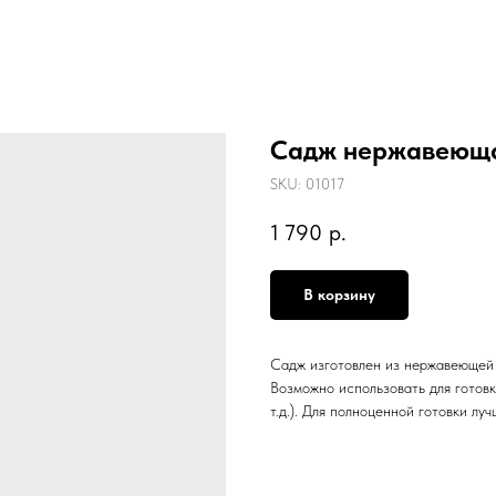
Садж нержавеюща
SKU:
01017
1 790
р.
В корзину
Садж изготовлен из нержавеющей с
Возможно использовать для готовк
т.д.). Для полноценной готовки лу