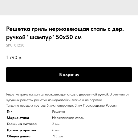
Решетка гриль нержавеющая сталь с дер.
ручкой "шампур" 50х50 см
SKU:
01230
1 790
р.
В корзину
Решетка гриль на мангал нержавеющая сталь с деревянной ручкой. В отличии от
чугунных решеток решетки из нержавейки лёгкие и не дорогие.
Толщина несущих прутьев 6 мм, поперечных 3 мм Производство Россия
Тип
Решетка
Марка стали
Нержавеющая сталь
Толщина металла
3 мм
Диаметр прутьев
6 мм
Общая длина
715 мм