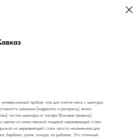
авказ
 универсальный прибор: нож для снятия мяса с шампура
готовности шашлыка (надрезать и раскрыть), вилка
кам), чистка шампура от нагара (боковая прорезь),
ка сделан из качественной пищевой нержавеющей стали
 ручкой из нержавеющей стали просто незаменима для
ка, барбекю, гриля, похода, на рыбалке. Это отличный