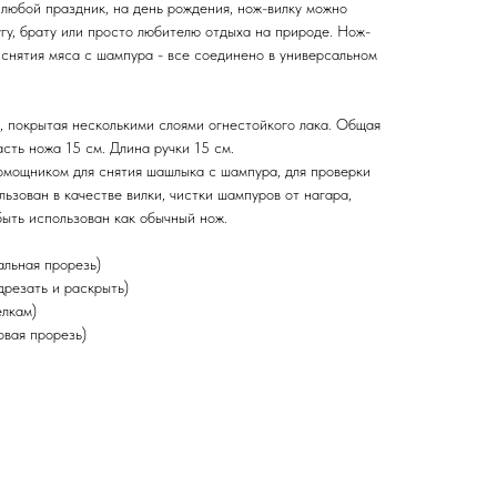
 любой праздник, на день рождения, нож-вилку можно
гу, брату или просто любителю отдыха на природе. Нож-
я снятия мяса с шампура - все соединено в универсальном
, покрытая несколькими слоями огнестойкого лака. Общая
асть ножа 15 см. Длина ручки 15 см.
мощником для снятия шашлыка с шампура, для проверки
льзован в качестве вилки, чистки шампуров от нагара,
быть использован как обычный нож.
альная прорезь)
дрезать и раскрыть)
елкам)
овая прорезь)