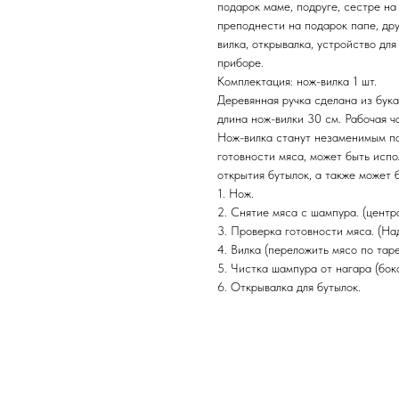
подарок маме, подруге, сестре на
преподнести на подарок папе, дру
вилка, открывалка, устройство дл
приборе.
Комплектация: нож-вилка 1 шт.
Деревянная ручка сделана из бука
длина нож-вилки 30 см. Рабочая ч
Нож-вилка станут незаменимым по
готовности мяса, может быть испо
открытия бутылок, а также может 
1. Нож.
2. Снятие мяса с шампура. (центр
3. Проверка готовности мяса. (На
4. Вилка (переложить мясо по тар
5. Чистка шампура от нагара (бок
6. Открывалка для бутылок.