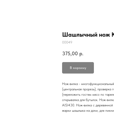
Шашлычный нож К
00049
375,00
р.
В корзину
Нож-вилка - многофункциональный
(центральная прорезь), проверка 
(переложить гостям мясо по тарел
открывалка для бутылок. Нож-вил
AISI430. Нож-вилка с деревянной
жарки шашлыка на дачи, для пикни