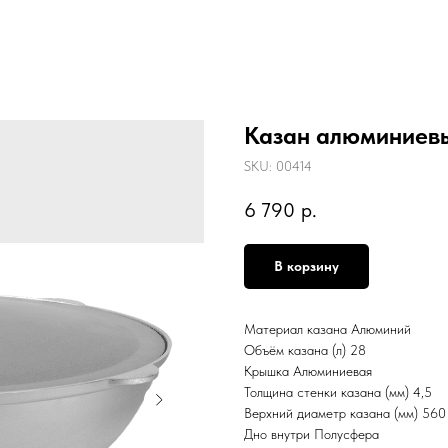
Казан алюминиевы
SKU:
00414
6 790
р.
В корзину
Материал казана Алюминий
Объём казана (л) 28
Крышка Алюминиевая
Толщина стенки казана (мм) 4,5
Верхний диаметр казана (мм) 560
Дно внутри Полусфера