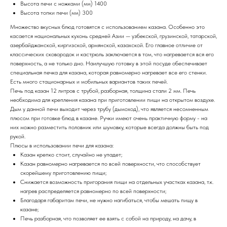
Высота печи с ножками
(мм)
1400
Высота топки печи
(мм)
300
Множество вкусных блюд готовятся с использованием казана. Особенно это
касается национальных кухонь средней Азии — узбекской, грузинской, татарской,
азербайджанской, киргизской, армянской, казахской. Его главное отличие от
классических сковородок и кастрюль заключается в том, что нагревается вся его
поверхность, а не только дно. Наилучшую готовку в этой посуде обеспечивает
специальная печка для казана, которая равномерно нагревает все его стенки.
Есть много стационарных и мобильных вариантов таких печей.
Печь под казан 12 литров с трубой, разборная, толщина стали 2 мм. Печь
необходима для крепления казана при приготовлении пищи на открытом воздухе.
Дым у данной печи выходит через трубу (дымоход), что является несомненным
плюсом при готовке блюд в казане. Ручки имеют очень практичную форму - на
них можно разместить половник или шумовку, которые всегда должны быть под
рукой.
Плюсы в использовании печи для казана:
Казан крепко стоит, случайно не упадет;
Казан равномерно нагревается по всей поверхности, что способствует
скорейшему приготовлению пищи;
Снижается возможность пригорания пищи на отдельных участках казана, т.к.
нагрев распределяется равномерно по всей поверхности;
Благодаря габаритам печи, не нужно нагибаться, чтобы мешать пищу в
казане;
Печь разборная, что позволяет ее взять с собой на природу, на дачу, в