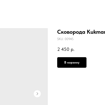
Сковорода Kukmara
SKU:
00945
2 450
р.
В корзину