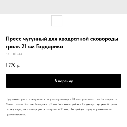
Пресс чугунный для квадратной сковороды
гриль 21 см Гардарика
SKU:
01244
1 770
р.
В корзину
Чугунный пресс для гриль сковороды размер 210 мм производство Гардарика г.
Мелитополь Россия. Толщина 3,3 мм без учета ребер. Подходит чугунной гриль
сковороды для сковороды размером 260 мм. Не требует предварительного
прокаливания.