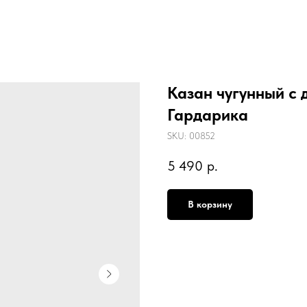
Казан чугунный с 
Гардарика
SKU:
00852
5 490
р.
В корзину