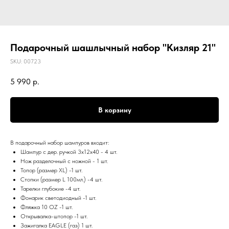
Подарочный шашлычный набор "Кизляр 21"
SKU:
00723
5 990
р.
В корзину
В подарочный набор шампуров входит:
Шампур с дер. ручкой 3х12х40 - 4 шт.
Нож разделочный с ножной - 1 шт.
Топор (размер XL) -1 шт.
Стопки (размер L 100мл.) -4 шт.
Тарелки глубокие -4 шт.
Фонарик светодиодный -1 шт.
Фляжка 10 OZ -1 шт.
Открывалка-штопор -1 шт.
Зажигалка EAGLE (газ) 1 шт.